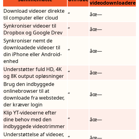
videodownloadere
Download videoer direkte
“
âœ—
til computer eller cloud
Synkroniser videoer til
“
âœ—
Dropbox og Google Drev
Synkroniser nemt de
downloadede videoer til
“
âœ—
din iPhone eller Android-
enhed
Understøtter fuld HD, 4K
“
âœ—
og 8K output opløsninger
Brug den indbyggede
onlinebrowser til at
“
âœ—
downloade fra websteder,
der kræver login
Klip YT-videoerne efter
dine behov med den
“
âœ—
indbyggede videotrimmer
Understøttelse af videoer,
“
âœ—